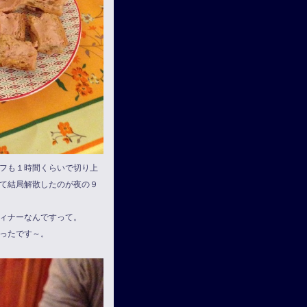
フも１時間くらいで切り上
て結局解散したのが夜の９
ィナーなんですって。
ったです～。