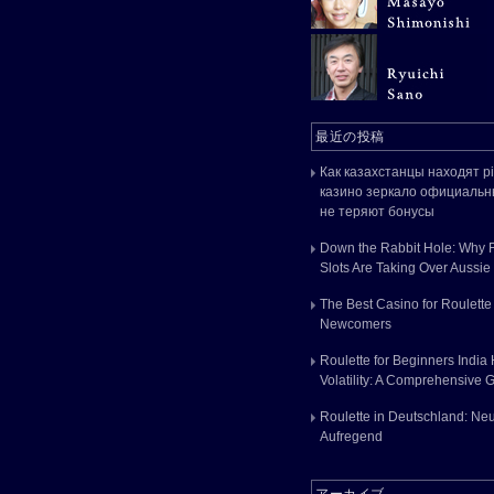
最近の投稿
Как казахстанцы находят p
казино зеркало официальн
не теряют бонусы
Down the Rabbit Hole: Why 
Slots Are Taking Over Aussi
The Best Casino for Roulette
Newcomers
Roulette for Beginners India
Volatility: A Comprehensive 
Roulette in Deutschland: Ne
Aufregend