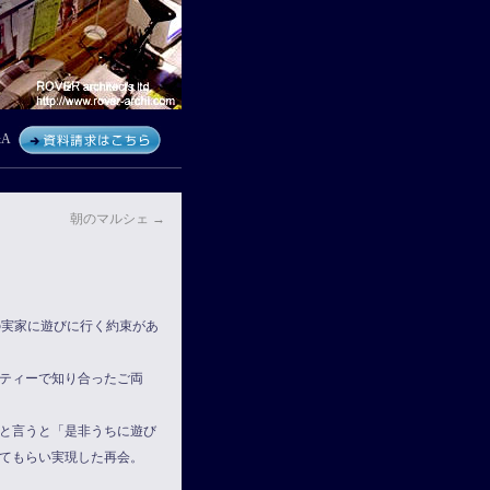
A
朝のマルシェ
→
の実家に遊びに行く約束があ
ティーで知り合ったご両
と言うと「是非うちに遊び
てもらい実現した再会。