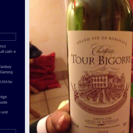
inco
ый сайт и
Fantasy
e Gaming
 USA for
 High
Guide
u und