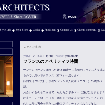
Style-Life
Style Store
Works
Published
Contact Us
Client's comment
Q&
←
色んな多肉
投稿日:
2014年11月28日
作成者:
yamamoto
フランスのアペリティフ時間
サンテミリオンを満喫した後は18時半に京都のフランス人友達
るので、急いでタランス（市内）へ戻ります。
訪問先はつい先日、京都でフランス人友達（ニコラ）の結婚パー
親。
お会いするのも二回目で、私たちがボルドーに遊びに行きます！
に来て！」と仰って頂き、ボルドーの友人夫婦にセッティングし
久しぶりの再会を果たした後はアペリティフでおもてなし。