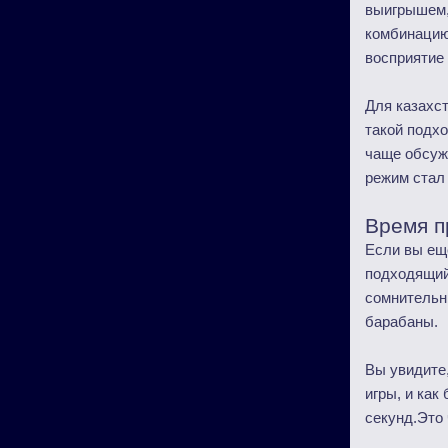
выигрышем,
комбинацию
восприятие 
Для казахст
такой подхо
чаще обсуж
режим стал
Время п
Если вы ещё
подходящий
сомнительн
барабаны.
Вы увидите,
игры, и как
секунд.Это