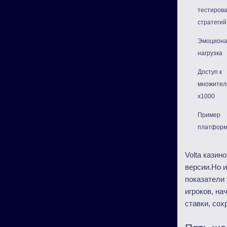
тестиров
стратегий
Эмоциона
нагрузка
Доступ к
множител
х1000
Пример
платфор
Volta казин
версии.Но 
показатели
игроков, на
ставки, со