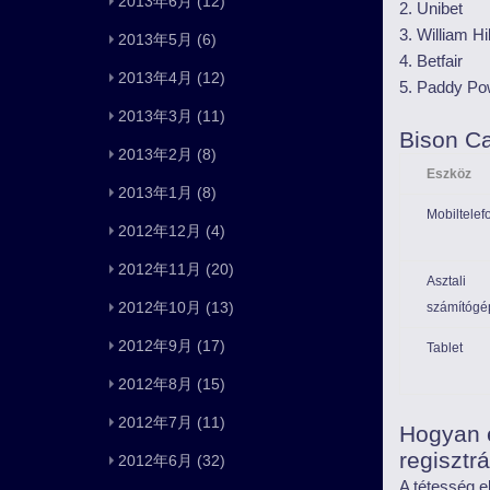
2013年6月
(12)
2. Unibet
3. William Hil
2013年5月
(6)
4. Betfair
2013年4月
(12)
5. Paddy Po
2013年3月
(11)
Bison Ca
2013年2月
(8)
Eszköz
2013年1月
(8)
Mobiltelef
2012年12月
(4)
2012年11月
(20)
Asztali
2012年10月
(13)
számítógé
2012年9月
(17)
Tablet
2012年8月
(15)
2012年7月
(11)
Hogyan e
regisztr
2012年6月
(32)
A tétesség e