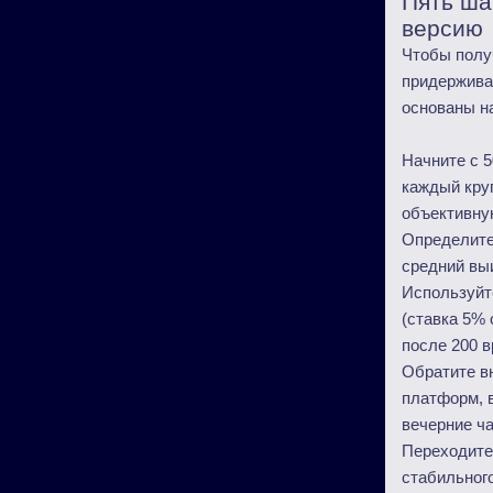
Пять ша
версию
Чтобы получ
придержива
основаны на
Начните с 
каждый кру
объективну
Определите
средний выи
Используйте
(ставка 5% 
после 200 
Обратите в
платформ, 
вечерние ча
Переходите 
стабильног