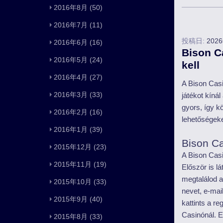
2016年8月
(50)
2016年7月
(11)
投稿日:
202
2016年6月
(16)
Bison Ca
2016年5月
(24)
kell
2016年4月
(27)
A Bison Cas
2016年3月
(33)
játékot kíná
gyors, így k
2016年2月
(16)
lehetőségeke
2016年1月
(39)
Bison Ca
2015年12月
(23)
A Bison Casi
2015年11月
(19)
Először is l
megtalálod a
2015年10月
(33)
nevet, e-mail
2015年9月
(40)
kattints a r
Casinónál. E
2015年8月
(33)