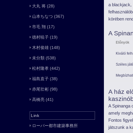
a blackjack, 
大丸 将
(28)
felhasználób
山本ちなつ
(367)
körében rend
市毛 翔
(17)
A Spinan
徳村暁子
(19)
Előnyök
木村俊雄
(148)
Kiváló fel
未分類
(538)
Széles ját
松村隆孝
(442)
Megbízható
福島直子
(38)
赤尾壮彬
(98)
A ház el
kaszinó
高橋亮
(41)
A Spinanga o
amely megha
Link
Fontos figye
ローバー都市建築事務所
játszunk a k