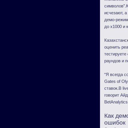
символов”.
исчезают, а
демо-режим
до х1000 и 
Казахстанск
оценить ре
тестируете 
раундов и п
“Я всегда с
Gates of O
ставок.В li
говорит Айд
BetAnalytic
Как дем
ошибок