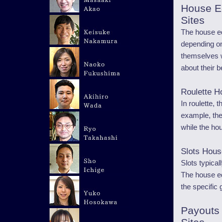
House Ed
Sites
The house ed
depending on 
themselves 
about their b
Roulette 
In roulette, 
example, the
while the ho
Slots Hou
Slots typica
The house ed
the specific 
Payouts 