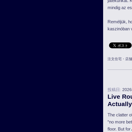
játékunkat. 
mindig az es
Reméljük, h
kaszinóban v
注文住宅・店
投稿日:
202
Live Rou
Actually
The clatter o
“no more bet
floor. But fo