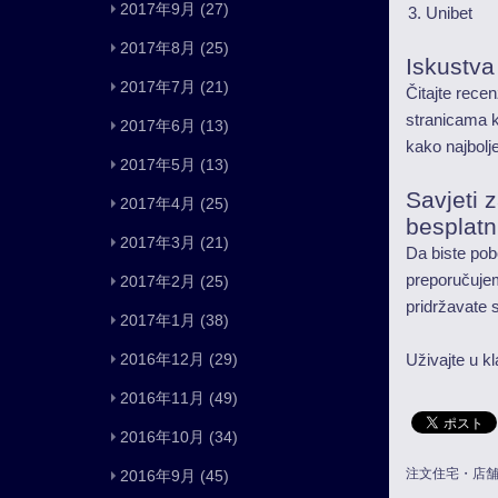
2017年9月
(27)
Unibet
2017年8月
(25)
Iskustva
2017年7月
(21)
Čitajte rece
stranicama ka
2017年6月
(13)
kako najbolje
2017年5月
(13)
Savjeti 
2017年4月
(25)
besplatn
2017年3月
(21)
Da biste pob
preporučujemo
2017年2月
(25)
pridržavate s
2017年1月
(38)
2016年12月
(29)
Uživajte u k
2016年11月
(49)
2016年10月
(34)
注文住宅・店
2016年9月
(45)