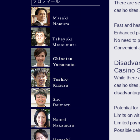
プロフィール
There are se
casino sites
Fast and has
Enhanced pl
No need to p
Convenient a
Disadvan
Casino S
While there 
casino sites
disadvantage
Potential for
Limits on wi
Limited paym
Possible del