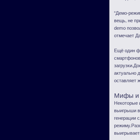
“Демо-режим
вещь, не пр
demo позвол
отмечает Д
Ещё один ф
смартфонов
загрузки.До
актуально 
оставляет 
Мифы и 
Некоторые и
выигрыши вы
генерации с
режиму.Разн
выигрывает