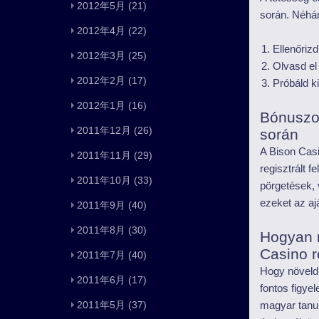
2012年5月
(21)
során. Néhán
2012年4月
(22)
Ellenőrizd
2012年3月
(25)
Olvasd el
2012年2月
(17)
Próbáld ki
2012年1月
(16)
Bónuszok
2011年12月
(26)
során
A Bison Cas
2011年11月
(29)
regisztrált 
2011年10月
(33)
pörgetések,
ezeket az aj
2011年9月
(40)
2011年8月
(30)
Hogyan n
Casino r
2011年7月
(40)
Hogy növeld 
2011年6月
(17)
fontos figye
2011年5月
(37)
magyar
tanu