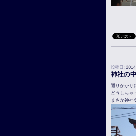
投稿日:
201
神社の
通りがかり
どうしちゃ
まさか神社