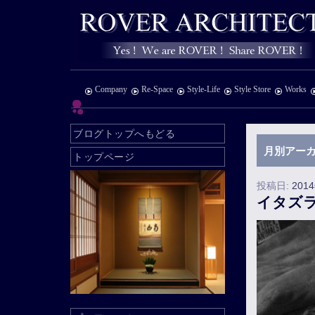
Company
Re-Space
Style-Life
Style Store
Works
ブログトップへもどる
月別アーカ
トップページ
投稿日:
201
イタズ