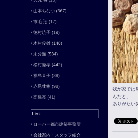
大丸 将
(28)
山本ちなつ
(367)
市毛 翔
(17)
徳村暁子
(19)
木村俊雄
(148)
未分類
(534)
松村隆孝
(442)
福島直子
(38)
赤尾壮彬
(98)
我が家では
んだと、
高橋亮
(41)
ありがたい
Link
ローバー都市建築事務所
会社案内・スタッフ紹介