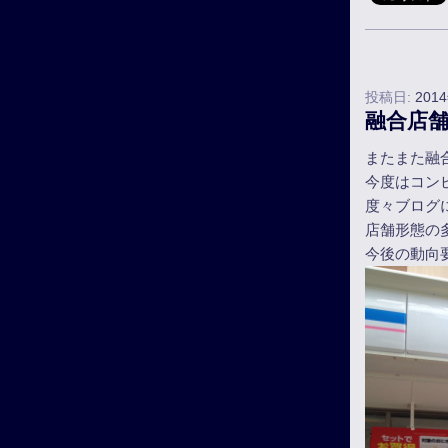
投稿日:
201
融合店
またまた融
今度はコン
度々ブログ
店舗形態の
今後の動向