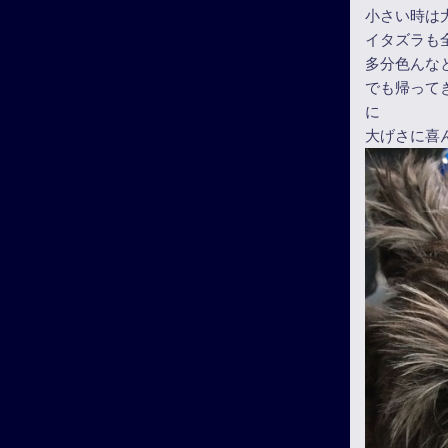
小さい時は
イタズラも
多分色んな
でも帰って
に
大げさに喜