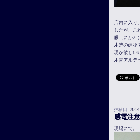
店内に入り
したが、こ
膠（にかわ
木造の建物
現が欲しい
木曽アルテ
投稿日:
201
感電注
現場にて。