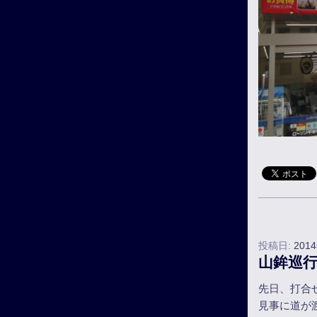
投稿日:
201
山鉾巡
先日、打合
見事に道が