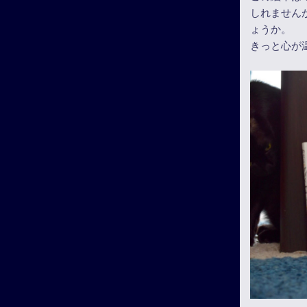
しれません
ょうか。
きっと心が