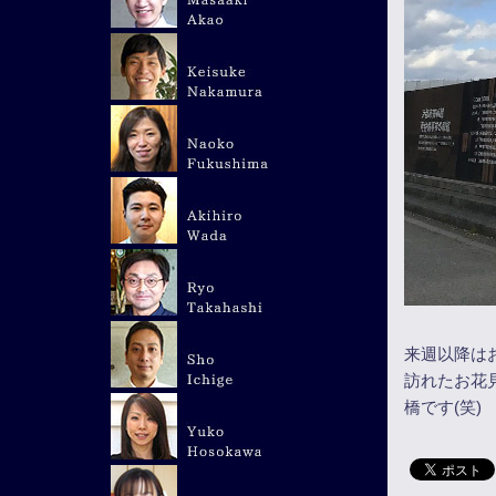
来週以降は
訪れたお花
橋です(笑)