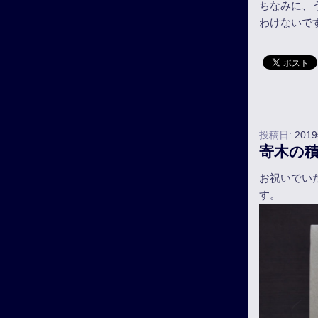
ちなみに、
わけないで
投稿日:
201
寄木の
お祝いでい
す。