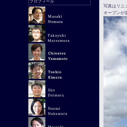
プロフィール
写真はリニ
オープンが