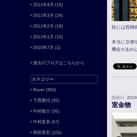
2011年4月
(15)
2011年3月
(24)
2011年2月
(18)
柱には西陣
2011年1月
(15)
本当に京都
2010年7月
(1)
機会があれ
過去のブログはこちらから
カテゴリー
Rover
(955)
投稿日:
201
下西雅代
(35)
室金物
中村敬介
(35)
中村直美
(67)
和田章宏
(101)