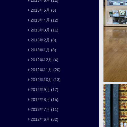
2013年6月
(12)
2013年5月
(6)
2013年4月
(12)
2013年3月
(11)
2013年2月
(8)
2013年1月
(8)
2012年12月
(4)
2012年11月
(20)
2012年10月
(13)
2012年9月
(17)
2012年8月
(15)
2012年7月
(11)
2012年6月
(32)