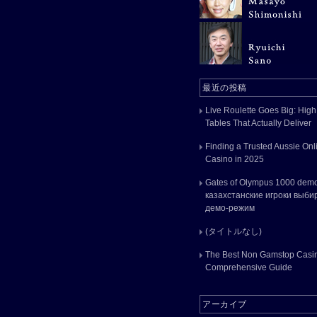
最近の投稿
Live Roulette Goes Big: High
Tables That Actually Deliver
Finding a Trusted Aussie Onl
Casino in 2025
Gates of Olympus 1000 dem
казахстанские игроки выби
демо-режим
(タイトルなし)
The Best Non Gamstop Casin
Comprehensive Guide
アーカイブ