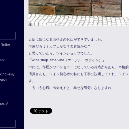
近所に気になる面構えのお店ができていました。
 Roller
何屋だろう？カフェかな？美容院かな？
と思っていたら、ワインショップでした。
ine
「wine shop ethelvine（エーデル ヴァイン）」
中には、部屋がワインセラーになっている冷暗所もあり、本格的
店員さんも、ワイン初心者の私にも丁寧に説明してくれ、ワイン
o: почему
рают
す。
こういうお店に出会えると、幸せな気分になりますね。
os: A