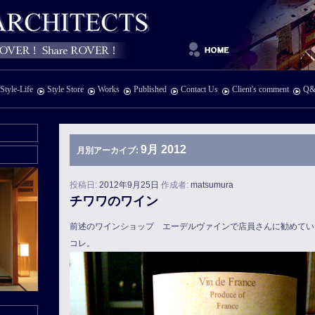
Style-Life
Style Store
Works
Published
Contact Us
Client's comment
Q&
9月 2012
月別アーカイブ:
投稿日:
2012年9月25日
作成者:
matsumura
チワワのワイン
前述のワインショップ エーデルヴァインで店員さんに勧めてい
コレ。