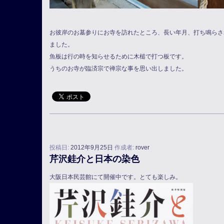
お彼岸のお墓参りにお寺を訪れたところ、長い年月、打ち鳴らさ
ました。
魚板は行の時を知らせるために木槌で打つ板です。
うちのお寺が臨済宗で禅宗な事を思い出しました。
投稿日:
2012年9月25日
作成者:
rover
芹沢銈介と日本の染色
大阪日本民芸館
にて開催中です。とても楽しみ。