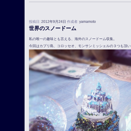
投稿日:
2012年9月24日
作成者:
yamamoto
世界のスノードーム
私の唯一の趣味とも言える、海外のスノードーム収集。
今回はカプリ島、コロッセオ、モンサンミッシェルの３つも頂い