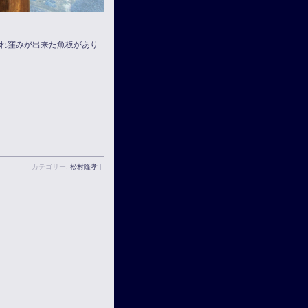
れ窪みが出来た魚板があり
カテゴリー:
松村隆孝
|