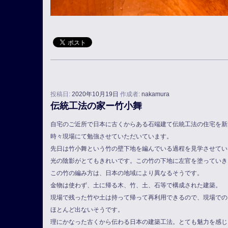
投稿日:
2020年10月19日
作成者:
nakamura
伝統工法の家ー竹小舞
自宅のご近所で日本に古くからある石端建て伝統工法の住宅を新
時々現場にて勉強させていただいています。
先日は竹小舞という竹の壁下地を編んでいる過程を見学させてい
光の陰影がとてもきれいです。この竹の下地に左官を塗っていき
この竹の編み方は、日本の地域により異なるそうです。
金物は使わず、土に帰る木、竹、土、石等で構成された建築。
現場で残った竹や土は持って帰って再利用できるので、現場での
ほとんど出ないそうです。
理にかなった古くから伝わる日本の建築工法。とても魅力を感じ