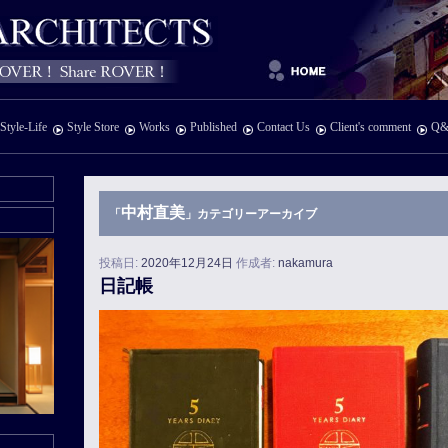
Style-Life
Style Store
Works
Published
Contact Us
Client's comment
Q&
中村直美
「
」カテゴリーアーカイブ
投稿日:
2020年12月24日
作成者:
nakamura
日記帳