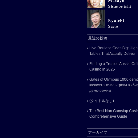
最近の投稿
Live Roulette Goes Big: High
Tables That Actually Deliver
Finding a Trusted Aussie Onl
Casino in 2025
Gates of Olympus 1000 dem
казахстанские игроки выби
демо-режим
(タイトルなし)
The Best Non Gamstop Casin
Comprehensive Guide
アーカイブ