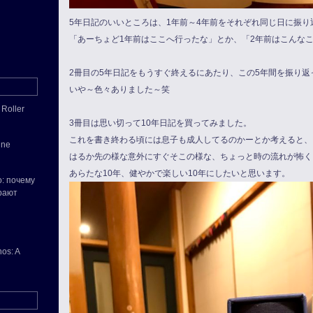
5年日記のいいところは、1年前～4年前をそれぞれ同じ日に振り
「あーちょど1年前はここへ行ったな」とか、「2年前はこんな
2冊目の5年日記をもうすぐ終えるにあたり、この5年間を振り返
いや～色々ありました～笑
 Roller
3冊目は思い切って10年日記を買ってみました。
これを書き終わる頃には息子も成人してるのかーとか考えると、
ine
はるか先の様な意外にすぐそこの様な、ちょっと時の流れが怖く
あらたな10年、健やかで楽しい10年にしたいと思います。
o: почему
рают
os: A