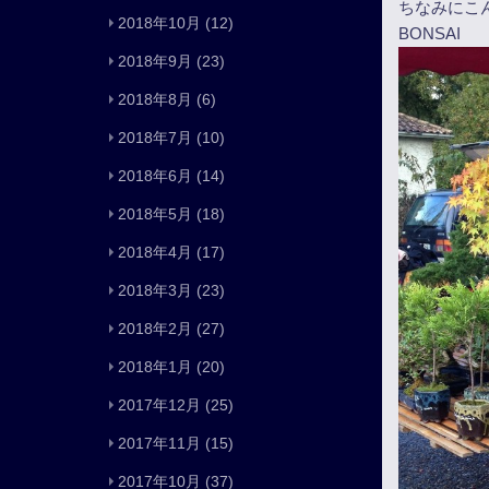
ちなみにこ
2018年10月
(12)
BONSAI
2018年9月
(23)
2018年8月
(6)
2018年7月
(10)
2018年6月
(14)
2018年5月
(18)
2018年4月
(17)
2018年3月
(23)
2018年2月
(27)
2018年1月
(20)
2017年12月
(25)
2017年11月
(15)
2017年10月
(37)