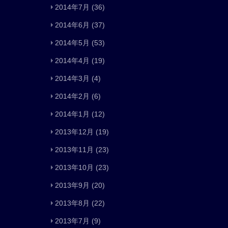
2014年7月
(36)
2014年6月
(37)
2014年5月
(53)
2014年4月
(19)
2014年3月
(4)
2014年2月
(6)
2014年1月
(12)
2013年12月
(19)
2013年11月
(23)
2013年10月
(23)
2013年9月
(20)
2013年8月
(22)
2013年7月
(9)