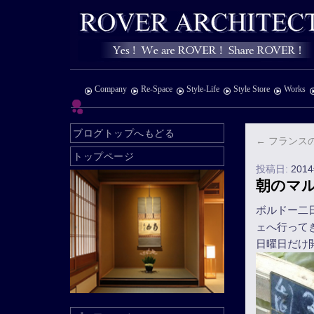
Company
Re-Space
Style-Life
Style Store
Works
ブログトップへもどる
←
フランス
トップページ
投稿日:
201
朝のマ
ボルドー二
ェへ行って
日曜日だけ