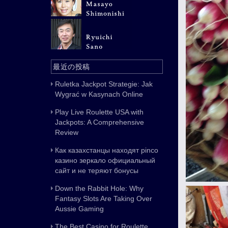
最近の投稿
Ruletka Jackpot Strategie: Jak
Wygrać w Kasynach Online
Play Live Roulette USA with
Jackpots: A Comprehensive
Review
Как казахстанцы находят pinco
казино зеркало официальный
сайт и не теряют бонусы
Down the Rabbit Hole: Why
Fantasy Slots Are Taking Over
Aussie Gaming
The Best Casino for Roulette