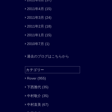
2011年5月
(37)
2011年4月
(15)
2011年3月
(24)
2011年2月
(18)
2011年1月
(15)
2010年7月
(1)
過去のブログはこちらから
カテゴリー
Rover
(955)
下西雅代
(35)
中村敬介
(35)
中村直美
(67)