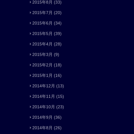
2015年8月
(33)
2015年7月
(20)
2015年6月
(34)
2015年5月
(39)
2015年4月
(28)
2015年3月
(9)
2015年2月
(18)
2015年1月
(16)
2014年12月
(13)
2014年11月
(15)
2014年10月
(23)
2014年9月
(36)
2014年8月
(26)