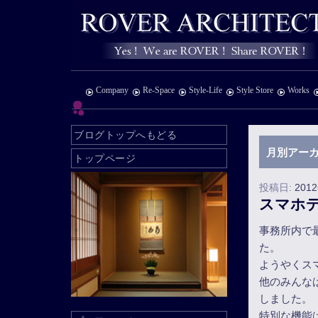
Company
Re-Space
Style-Life
Style Store
Works
ブログトップへもどる
月別アーカ
トップページ
投稿日:
201
スマホ
事務所内で
た。
ようやくス
他のみんなはi
しました。
特別な機能