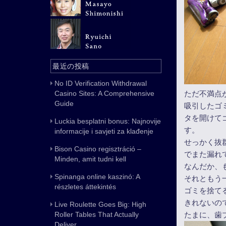
最近の投稿
No ID Verification Withdrawal
Casino Sites: A Comprehensive
ただ不満点
Guide
吸引したゴ
タを開けて
Luckia besplatni bonus: Najnovije
す。
informacije i savjeti za klađenje
せっかく抜
Bison Casino regisztráció –
でまた漏れ
Minden, amit tudni kell
なんだか、
Spinanga online kaszinó: A
それともう
részletes áttekintés
ゴミを捨て
きれないの
Live Roulette Goes Big: High
Roller Tables That Actually
たまに、歯
Deliver