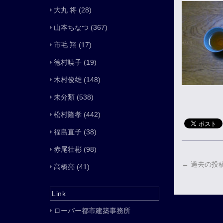
大丸 将
(28)
山本ちなつ
(367)
市毛 翔
(17)
徳村暁子
(19)
木村俊雄
(148)
未分類
(538)
松村隆孝
(442)
福島直子
(38)
赤尾壮彬
(98)
←
過去の投
高橋亮
(41)
Link
ローバー都市建築事務所