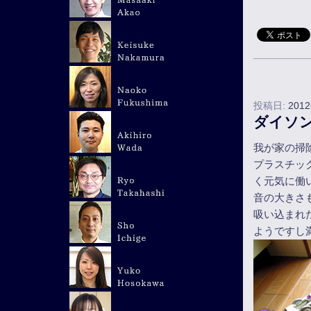
投稿日:
201
ダイソ
我が家の掃
プラスチッ
く元気に働
音の大きさ
吸い込まれ
ようですし