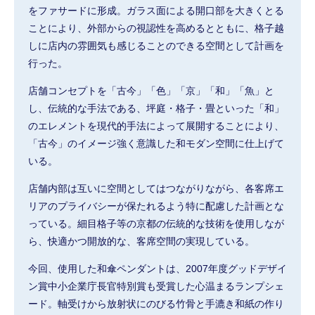
をファサードに形成。ガラス面による開口部を大きくとる
ことにより、外部からの視認性を高めるとともに、格子越
しに店内の雰囲気も感じることのできる空間として計画を
行った。
店舗コンセプトを「古今」「色」「京」「和」「魚」と
し、伝統的な手法である、坪庭・格子・畳といった「和」
のエレメントを現代的手法によって展開することにより、
「古今」のイメージ強く意識した和モダン空間に仕上げて
いる。
店舗内部は互いに空間としてはつながりながら、各客席エ
リアのプライバシーが保たれるよう特に配慮した計画とな
っている。細目格子等の京都の伝統的な技術を使用しなが
ら、快適かつ開放的な、客席空間の実現している。
今回、使用した和傘ペンダントは、2007年度グッドデザイ
ン賞中小企業庁長官特別賞も受賞した心温まるランプシェ
ード。軸受けから放射状にのびる竹骨と手漉き和紙の作り