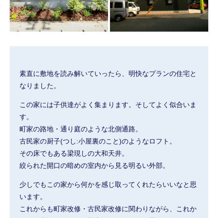
素直に敷地を読み解いていったら、明快なプランの住宅と
なりました。
この家には子供達がよく集まります。そしてよく似合いま
す。
町家の路地・通り庭のような北側通路。
古民家の厨子(つし:小屋裏のこと)のようなロフト。
その床でもある梁現しの大和天井。
絞られた開口の暗めの室内から見る明るい外部。
少しでもこの家から何かを感じ取ってくれたらいいなと思
います。
これからも町家改修・古民家改修に関わりながら、これか