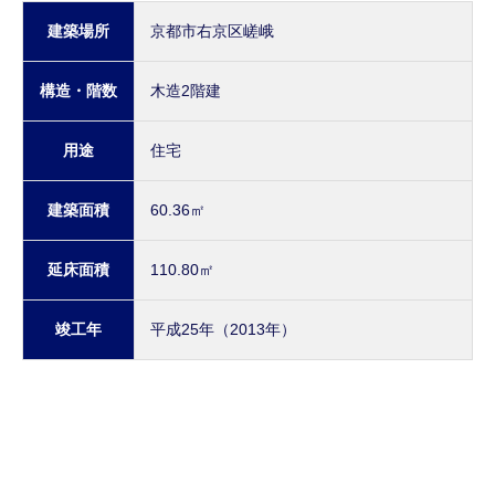
建築場所
京都市右京区嵯峨
構造・階数
木造2階建
用途
住宅
建築面積
60.36㎡
延床面積
110.80㎡
竣工年
平成25年（2013年）