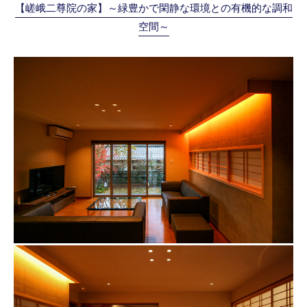
【嵯峨二尊院の家】～緑豊かで閑静な環境との有機的な調和
空間～