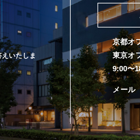
京都オ
東京オ
答えいたしま
9:00〜1
メー