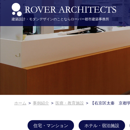
建築設計・モダンデザインのことならローバー都市建築事務所
住宅・マンション
メディア掲載情報
建物づくりの流れ
企業情報
代表取締役 野村正樹のブログ
ホテル・宿
きょうと空
アクセス
町家再生・古民家再生
スタッフ紹介
医療・教育
採用情報・
ホーム
事例紹介
医療・教育施設
【右京区太秦 京都学
住宅・マンション
ホテル・宿泊施設