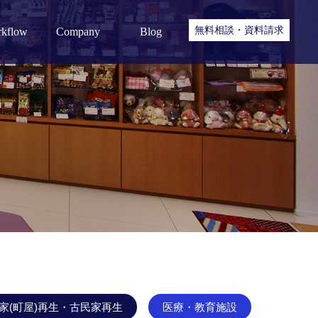
無料相談・資料請求
kflow
Company
Blog
リフォーム・リノベーション
Booking.com
Q＆A
私たちの取り組み
現場ブログ
家(町屋)再生・古民家再生
医療・教育施設