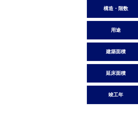
構造・階数
用途
建築面積
延床面積
竣工年