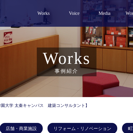
Works
Voice
Media
Wor
泊施設
間創生術
ご予算について
スタッフブログ
店舗・商業施設
ミシュランガイド
設計指針・経営理念
施設
求人情報
設計監理実績
頼れる専門家リンク
Works
事例紹介
園大学 太秦キャンパス 建築コンサルタント】
店舗・商業施設
リフォーム・リノベーション
町