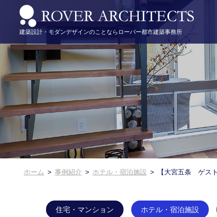
建築設計・モダンデザインのことならローバー都市建築事務所
住宅・マンション
メディア掲載情報
建物づくりの流れ
企業情報
代表取締役 野村正樹のブログ
ホテル・宿
きょうと空
アクセス
町家再生・古民家再生
スタッフ紹介
医療・教育
採用情報・
ホーム
事例紹介
ホテル・宿泊施設
【大宮五条 ゲス
住宅・マンション
ホテル・宿泊施設