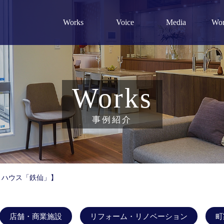
Works
Voice
Media
Wor
泊施設
間創生術
ご予算について
スタッフブログ
店舗・商業施設
ミシュランガイド
設計指針・経営理念
施設
求人情報
設計監理実績
頼れる専門家リンク
Works
事例紹介
トハウス「鉄仙」】
店舗・商業施設
リフォーム・リノベーション
町