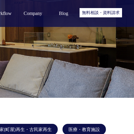
無料相談・資料請求
kflow
Company
Blog
リフォーム・リノベーション
Booking.com
Q＆A
私たちの取り組み
現場ブログ
家(町屋)再生・古民家再生
医療・教育施設