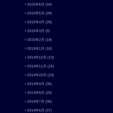
2015年6月
(34)
2015年5月
(39)
2015年4月
(28)
2015年3月
(9)
2015年2月
(18)
2015年1月
(16)
2014年12月
(13)
2014年11月
(15)
2014年10月
(23)
2014年9月
(36)
2014年8月
(26)
2014年7月
(36)
2014年6月
(37)