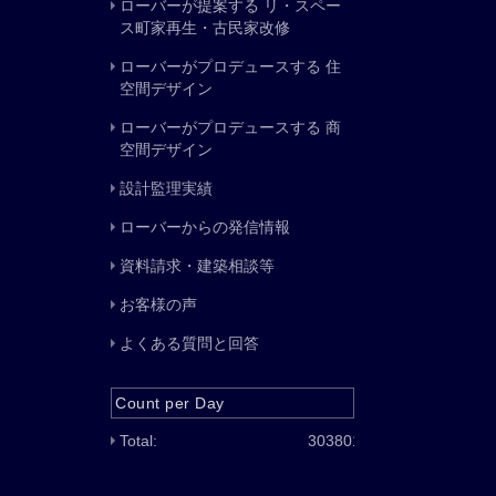
ローバーが提案する リ・スペー
ス町家再生・古民家改修
ローバーがプロデュースする 住
空間デザイン
ローバーがプロデュースする 商
空間デザイン
設計監理実績
ローバーからの発信情報
資料請求・建築相談等
お客様の声
よくある質問と回答
Count per Day
Total:
303801