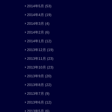
2014年5月
(53)
2014年4月
(19)
2014年3月
(4)
2014年2月
(6)
2014年1月
(12)
2013年12月
(19)
2013年11月
(23)
2013年10月
(23)
2013年9月
(20)
2013年8月
(22)
2013年7月
(9)
2013年6月
(12)
2013年5月
(6)