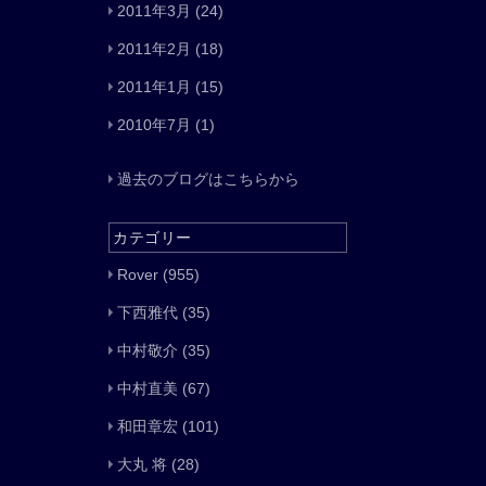
2011年3月
(24)
2011年2月
(18)
2011年1月
(15)
2010年7月
(1)
過去のブログはこちらから
カテゴリー
Rover
(955)
下西雅代
(35)
中村敬介
(35)
中村直美
(67)
和田章宏
(101)
大丸 将
(28)