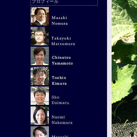
プロフィール