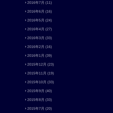
2016年7月
(11)
2016年6月
(16)
2016年5月
(24)
2016年4月
(27)
2016年3月
(33)
2016年2月
(16)
2016年1月
(39)
2015年12月
(23)
2015年11月
(19)
2015年10月
(33)
2015年9月
(40)
2015年8月
(33)
2015年7月
(20)