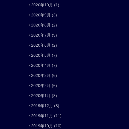
2020年10月
(1)
2020年9月
(3)
2020年8月
(2)
2020年7月
(9)
2020年6月
(2)
2020年5月
(7)
2020年4月
(7)
2020年3月
(6)
2020年2月
(6)
2020年1月
(8)
2019年12月
(8)
2019年11月
(11)
2019年10月
(10)