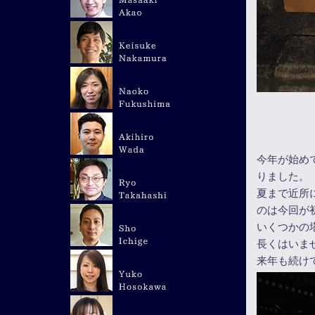
今年が始め
りました。
夏まで近所
のは今回が
いくつかの
長くはいま
来年も続け