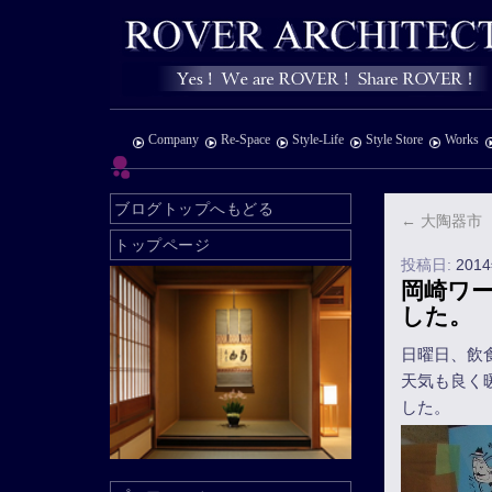
Company
Re-Space
Style-Life
Style Store
Works
ブログトップへもどる
←
大陶器市
トップページ
投稿日:
201
岡崎ワ
した。
日曜日、飲
天気も良く
した。