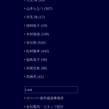
大丸 将
(28)
山本ちなつ
(367)
市毛 翔
(17)
徳村暁子
(19)
木村俊雄
(148)
未分類
(534)
松村隆孝
(442)
福島直子
(38)
赤尾壮彬
(98)
高橋亮
(41)
Link
ローバー都市建築事務所
会社案内・スタッフ紹介