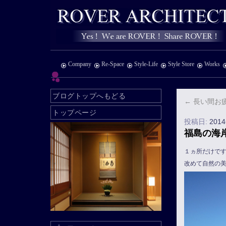
Company
Re-Space
Style-Life
Style Store
Works
ブログトップへもどる
←
長い間お
トップページ
投稿日:
201
福島の海
１ヵ所だけで
改めて自然の