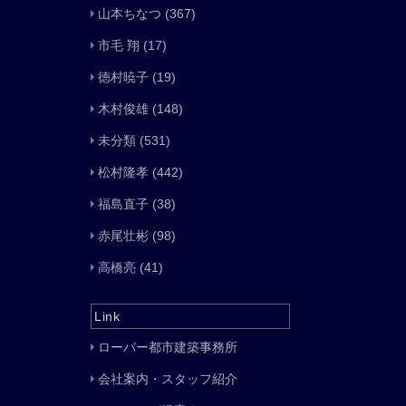
山本ちなつ
(367)
市毛 翔
(17)
徳村暁子
(19)
木村俊雄
(148)
未分類
(531)
松村隆孝
(442)
福島直子
(38)
赤尾壮彬
(98)
高橋亮
(41)
Link
ローバー都市建築事務所
会社案内・スタッフ紹介