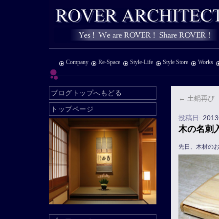
Company
Re-Space
Style-Life
Style Store
Works
ブログトップへもどる
←
土鍋再び
トップページ
投稿日:
201
木の名刺
先日、木材の