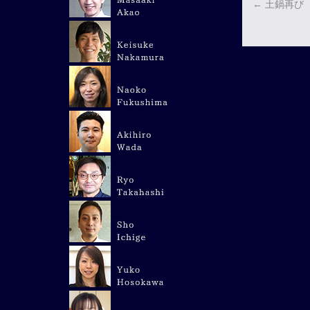
←
土鍋再び