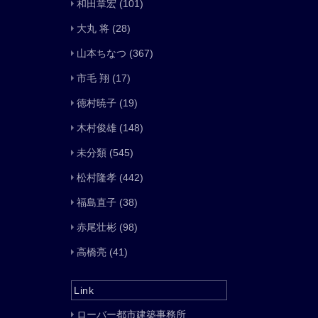
和田章宏
(101)
大丸 将
(28)
山本ちなつ
(367)
市毛 翔
(17)
徳村暁子
(19)
木村俊雄
(148)
未分類
(545)
松村隆孝
(442)
福島直子
(38)
赤尾壮彬
(98)
高橋亮
(41)
Link
ローバー都市建築事務所