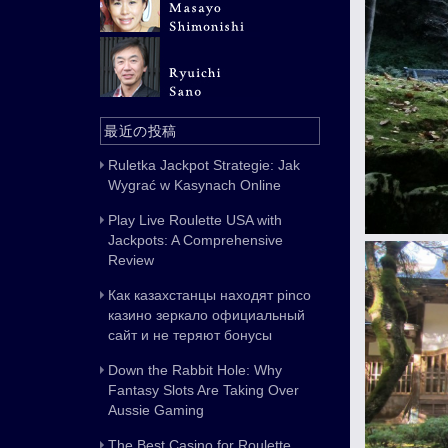
最近の投稿
Ruletka Jackpot Strategie: Jak
Wygrać w Kasynach Online
Play Live Roulette USA with
Jackpots: A Comprehensive
Review
Как казахстанцы находят pinco
казино зеркало официальный
сайт и не теряют бонусы
Down the Rabbit Hole: Why
Fantasy Slots Are Taking Over
Aussie Gaming
The Best Casino for Roulette