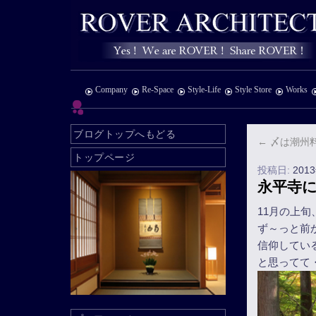
Company
Re-Space
Style-Life
Style Store
Works
ブログトップへもどる
←
〆は潮州
トップページ
投稿日:
201
永平寺
11月の上
ず～っと前
信仰してい
と思ってて