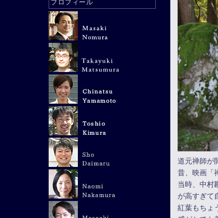
プロフィール
道元禅師が
昔、映画「
当時、中村
が高すぎて
紅葉もちょ