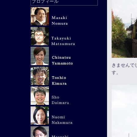
プロフィール
きませんで
す。