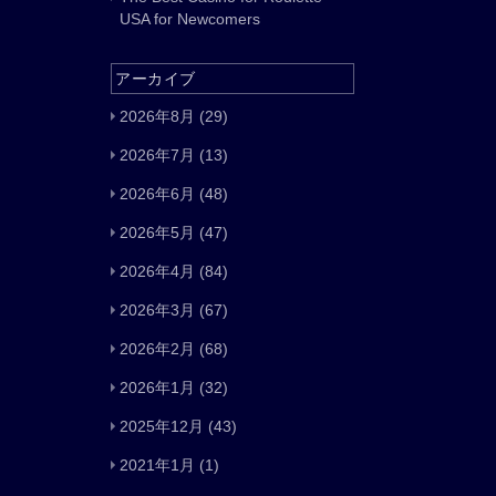
USA for Newcomers
アーカイブ
2026年8月
(29)
2026年7月
(13)
2026年6月
(48)
2026年5月
(47)
2026年4月
(84)
2026年3月
(67)
2026年2月
(68)
2026年1月
(32)
2025年12月
(43)
2021年1月
(1)