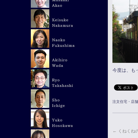
今度は、も
注文住宅・店
←
くねくね