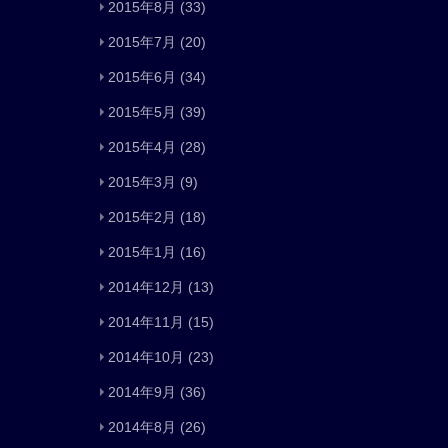
2015年8月
(33)
2015年7月
(20)
2015年6月
(34)
2015年5月
(39)
2015年4月
(28)
2015年3月
(9)
2015年2月
(18)
2015年1月
(16)
2014年12月
(13)
2014年11月
(15)
2014年10月
(23)
2014年9月
(36)
2014年8月
(26)