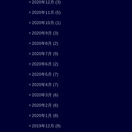
2020年12月
(3)
2020年11月
(5)
2020年10月
(1)
2020年9月
(3)
2020年8月
(2)
2020年7月
(9)
2020年6月
(2)
2020年5月
(7)
2020年4月
(7)
2020年3月
(6)
2020年2月
(6)
2020年1月
(8)
2019年12月
(8)