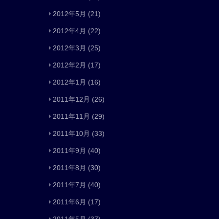
2012年5月
(21)
2012年4月
(22)
2012年3月
(25)
2012年2月
(17)
2012年1月
(16)
2011年12月
(26)
2011年11月
(29)
2011年10月
(33)
2011年9月
(40)
2011年8月
(30)
2011年7月
(40)
2011年6月
(17)