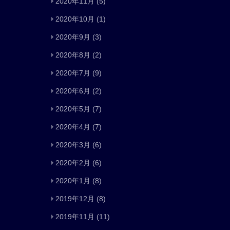
2020年11月
(5)
2020年10月
(1)
2020年9月
(3)
2020年8月
(2)
2020年7月
(9)
2020年6月
(2)
2020年5月
(7)
2020年4月
(7)
2020年3月
(6)
2020年2月
(6)
2020年1月
(8)
2019年12月
(8)
2019年11月
(11)