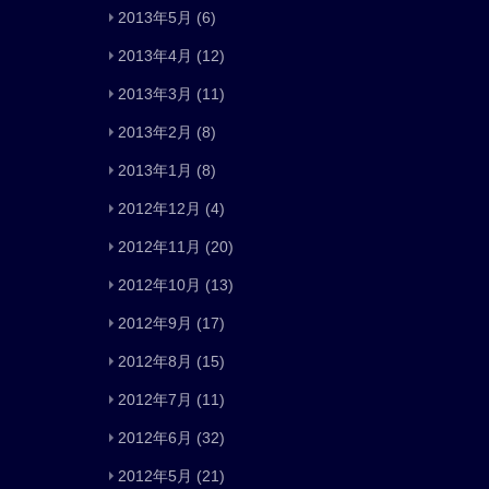
2013年5月
(6)
2013年4月
(12)
2013年3月
(11)
2013年2月
(8)
2013年1月
(8)
2012年12月
(4)
2012年11月
(20)
2012年10月
(13)
2012年9月
(17)
2012年8月
(15)
2012年7月
(11)
2012年6月
(32)
2012年5月
(21)