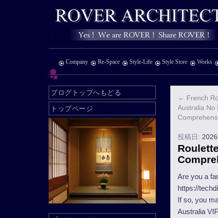
Company
Re-Space
Style-Life
Style Store
Works
ブログトップへもどる
←
French Ro
Australia No 
トップページ
Comprehensi
投稿日:
202
Roulett
Compre
Are you a fan
https://tech
If so, you m
Australia VIP