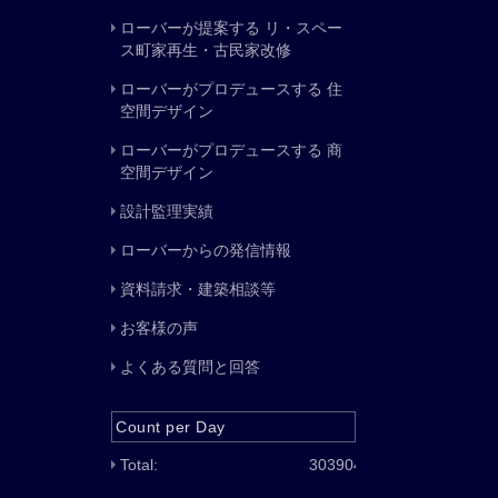
ローバーが提案する リ・スペー
ス町家再生・古民家改修
ローバーがプロデュースする 住
空間デザイン
ローバーがプロデュースする 商
空間デザイン
設計監理実績
ローバーからの発信情報
資料請求・建築相談等
お客様の声
よくある質問と回答
Count per Day
Total:
303904