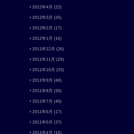
2012年4月
(22)
2012年3月
(25)
2012年2月
(17)
2012年1月
(16)
2011年12月
(26)
2011年11月
(29)
2011年10月
(33)
2011年9月
(40)
2011年8月
(30)
2011年7月
(40)
2011年6月
(17)
2011年5月
(37)
2011年4月
(15)