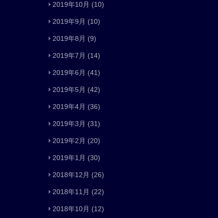
2019年10月
(10)
2019年9月
(10)
2019年8月
(9)
2019年7月
(14)
2019年6月
(41)
2019年5月
(42)
2019年4月
(36)
2019年3月
(31)
2019年2月
(20)
2019年1月
(30)
2018年12月
(26)
2018年11月
(22)
2018年10月
(12)