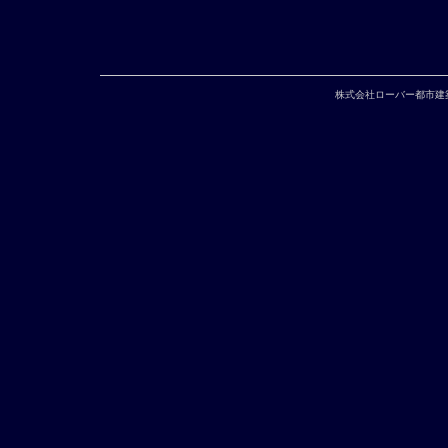
株式会社ローバー都市建