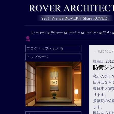
Company
Re-Space
Style-Life
Style Store
Works
ブログトップへもどる
←
気になる
トップページ
投稿日:
201
防衛シン
私が入会し
日時は３月
東日本大震
ります。
参議院の佐
ます。
興味ある方