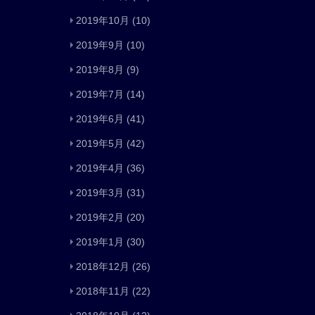
2019年10月
(10)
2019年9月
(10)
2019年8月
(9)
2019年7月
(14)
2019年6月
(41)
2019年5月
(42)
2019年4月
(36)
2019年3月
(31)
2019年2月
(20)
2019年1月
(30)
2018年12月
(26)
2018年11月
(22)