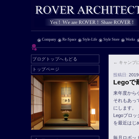
Company
Re-Space
Style-Life
Style Store
Works
ブログトップへもどる
←
キャンプ
トップページ
投稿日:
201
Lego
来年度から
それもあっ
にします。
Legoブロ
を最近はじ
毎月ロボッ