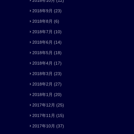
2018年10月
(12)
2018年9月
(23)
2018年8月
(6)
2018年7月
(10)
2018年6月
(14)
2018年5月
(18)
2018年4月
(17)
2018年3月
(23)
2018年2月
(27)
2018年1月
(20)
2017年12月
(25)
2017年11月
(15)
2017年10月
(37)