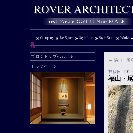
Company
Re-Space
Style-Life
Style Store
Works
ブログトップへもどる
←
福山・尾
トップページ
投稿日:
201
福山・