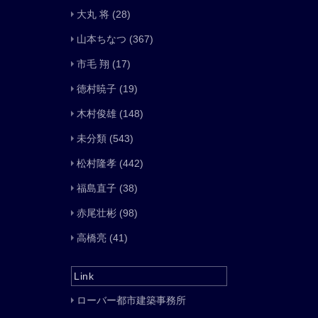
大丸 将
(28)
山本ちなつ
(367)
市毛 翔
(17)
徳村暁子
(19)
木村俊雄
(148)
未分類
(543)
松村隆孝
(442)
福島直子
(38)
赤尾壮彬
(98)
高橋亮
(41)
Link
ローバー都市建築事務所