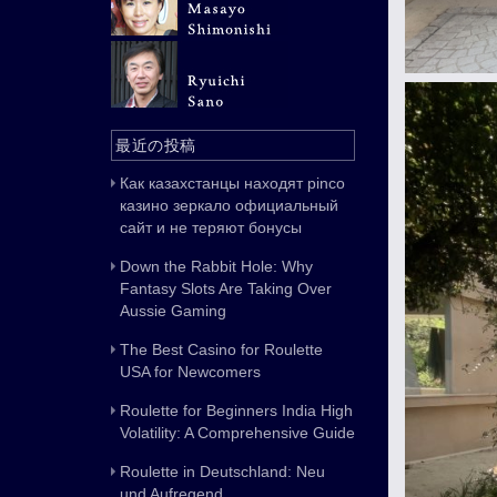
最近の投稿
Как казахстанцы находят pinco
казино зеркало официальный
сайт и не теряют бонусы
Down the Rabbit Hole: Why
Fantasy Slots Are Taking Over
Aussie Gaming
The Best Casino for Roulette
USA for Newcomers
Roulette for Beginners India High
Volatility: A Comprehensive Guide
Roulette in Deutschland: Neu
und Aufregend