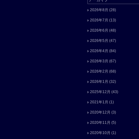
アーカイブ
2026年8月
(28)
2026年7月
(13)
2026年6月
(48)
2026年5月
(47)
2026年4月
(84)
2026年3月
(67)
2026年2月
(68)
2026年1月
(32)
2025年12月
(43)
2021年1月
(1)
2020年12月
(3)
2020年11月
(5)
2020年10月
(1)