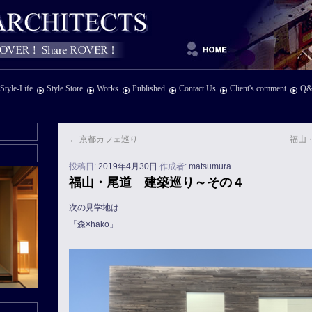
Style-Life
Style Store
Works
Published
Contact Us
Client's comment
Q&
←
京都カフェ巡り
福山
投稿日:
2019年4月30日
作成者:
matsumura
福山・尾道 建築巡り～その４
次の見学地は
「森×hako」