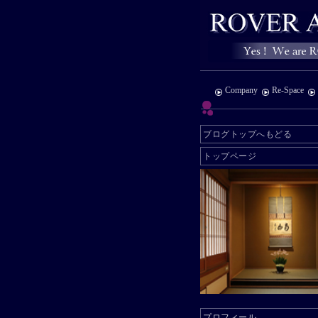
Company
Re-Space
ブログトップへもどる
トップページ
プロフィール