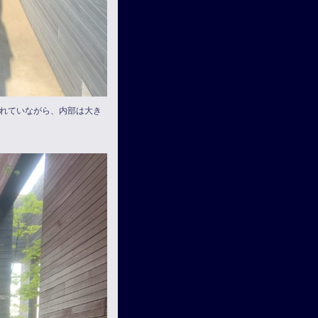
れていながら、内部は大き