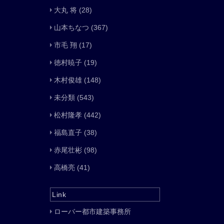
大丸 将
(28)
山本ちなつ
(367)
市毛 翔
(17)
徳村暁子
(19)
木村俊雄
(148)
未分類
(543)
松村隆孝
(442)
福島直子
(38)
赤尾壮彬
(98)
高橋亮
(41)
Link
ローバー都市建築事務所