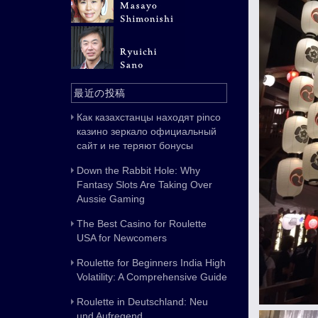
最近の投稿
Как казахстанцы находят pinco
казино зеркало официальный
сайт и не теряют бонусы
Down the Rabbit Hole: Why
Fantasy Slots Are Taking Over
Aussie Gaming
The Best Casino for Roulette
USA for Newcomers
Roulette for Beginners India High
Volatility: A Comprehensive Guide
Roulette in Deutschland: Neu
und Aufregend