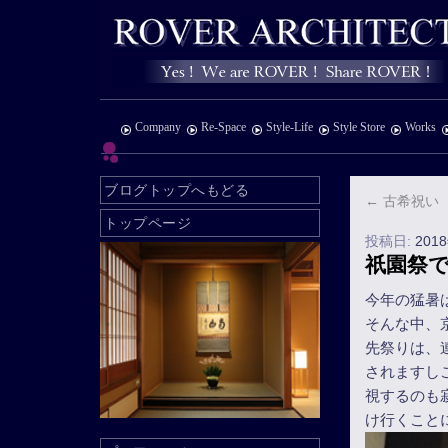
Company
Re-Space
Style-Life
Style Store
Works
ブログトップへもどる
←
古希祝い
トップページ
投稿日:
201
祇園祭
今年の猛暑
そんな中、
先祭りは、
されますし
視するのも
け行くこと