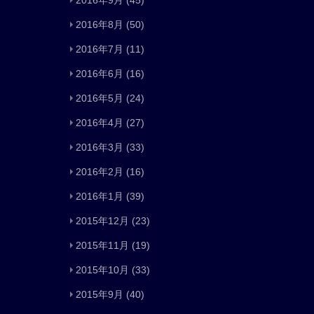
2016年9月
(45)
2016年8月
(50)
2016年7月
(11)
2016年6月
(16)
2016年5月
(24)
2016年4月
(27)
2016年3月
(33)
2016年2月
(16)
2016年1月
(39)
2015年12月
(23)
2015年11月
(19)
2015年10月
(33)
2015年9月
(40)