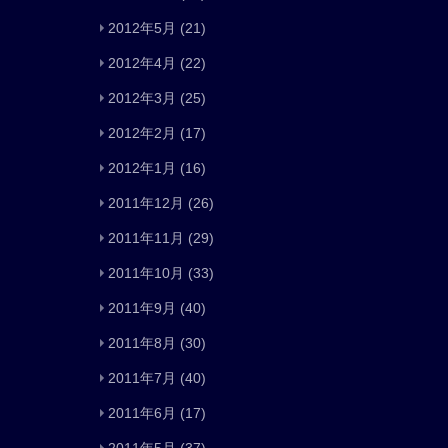
2012年5月
(21)
2012年4月
(22)
2012年3月
(25)
2012年2月
(17)
2012年1月
(16)
2011年12月
(26)
2011年11月
(29)
2011年10月
(33)
2011年9月
(40)
2011年8月
(30)
2011年7月
(40)
2011年6月
(17)