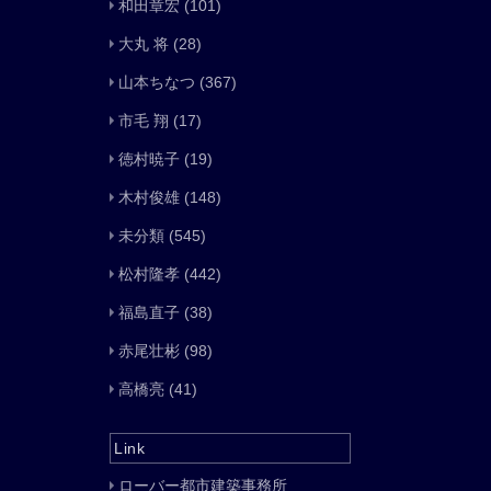
和田章宏
(101)
大丸 将
(28)
山本ちなつ
(367)
市毛 翔
(17)
徳村暁子
(19)
木村俊雄
(148)
未分類
(545)
松村隆孝
(442)
福島直子
(38)
赤尾壮彬
(98)
高橋亮
(41)
Link
ローバー都市建築事務所