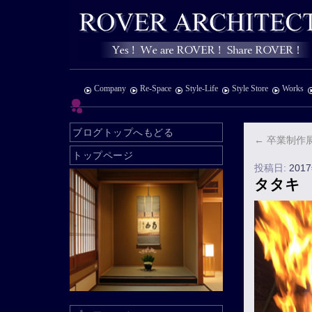
Company
Re-Space
Style-Life
Style Store
Works
ブログトップへもどる
←
卒業制作
トップページ
投稿日:
201
タタキ