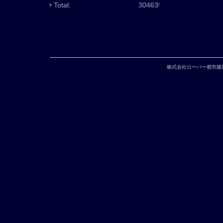
Total:
304639
株式会社ローバー都市建