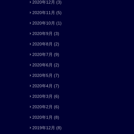
2020年12月
(3)
2020年11月
(5)
2020年10月
(1)
2020年9月
(3)
2020年8月
(2)
2020年7月
(9)
2020年6月
(2)
2020年5月
(7)
2020年4月
(7)
2020年3月
(6)
2020年2月
(6)
2020年1月
(8)
2019年12月
(8)