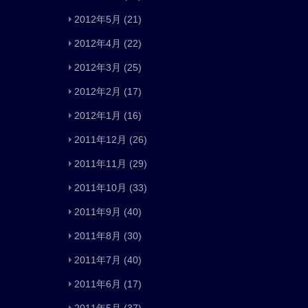
2012年5月
(21)
2012年4月
(22)
2012年3月
(25)
2012年2月
(17)
2012年1月
(16)
2011年12月
(26)
2011年11月
(29)
2011年10月
(33)
2011年9月
(40)
2011年8月
(30)
2011年7月
(40)
2011年6月
(17)