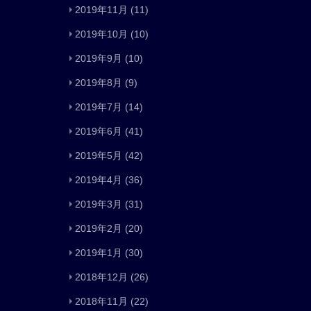
2019年11月
(11)
2019年10月
(10)
2019年9月
(10)
2019年8月
(9)
2019年7月
(14)
2019年6月
(41)
2019年5月
(42)
2019年4月
(36)
2019年3月
(31)
2019年2月
(20)
2019年1月
(30)
2018年12月
(26)
2018年11月
(22)