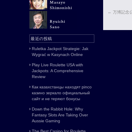
←
万博記念
最近の投稿
Ruletka Jackpot Strategie: Jak
Wygrać w Kasynach Online
Play Live Roulette USA with
Jackpots: A Comprehensive
Review
Как казахстанцы находят pinco
казино зеркало официальный
сайт и не теряют бонусы
Down the Rabbit Hole: Why
Fantasy Slots Are Taking Over
Aussie Gaming
The Best Casino for Roulette