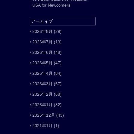
USA for Newcomers
アーカイブ
2026年8月
(29)
2026年7月
(13)
2026年6月
(48)
2026年5月
(47)
2026年4月
(84)
2026年3月
(67)
2026年2月
(68)
2026年1月
(32)
2025年12月
(43)
2021年1月
(1)