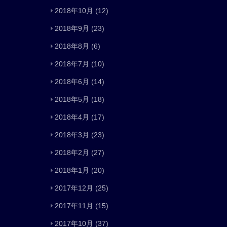
2018年10月
(12)
2018年9月
(23)
2018年8月
(6)
2018年7月
(10)
2018年6月
(14)
2018年5月
(18)
2018年4月
(17)
2018年3月
(23)
2018年2月
(27)
2018年1月
(20)
2017年12月
(25)
2017年11月
(15)
2017年10月
(37)