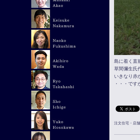
島に着く直
草間彌生氏
いきなり赤
・・・です
注文住宅・店