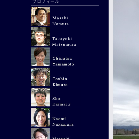
プロフィール