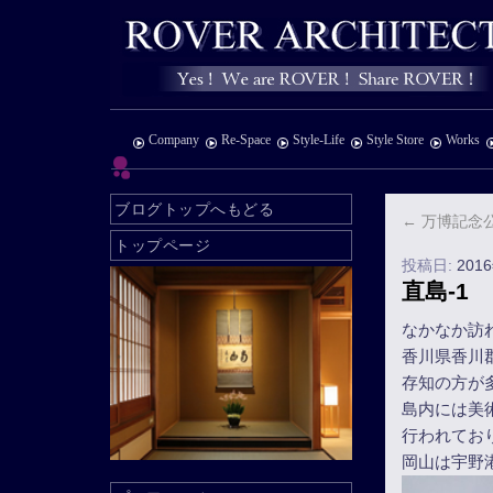
Company
Re-Space
Style-Life
Style Store
Works
ブログトップへもどる
←
万博記念
トップページ
投稿日:
201
直島-1
なかなか訪
香川県香川
存知の方が
島内には美
行われてお
岡山は宇野