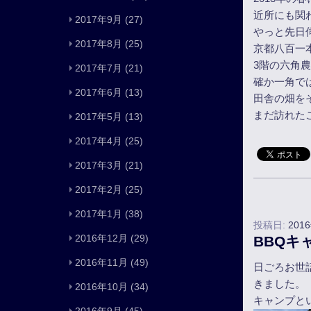
近所にも関
2017年9月
(27)
やっと先日
2017年8月
(25)
京都八百一
3階の六角
2017年7月
(21)
確か一角で
2017年6月
(13)
田舎の畑を
まだ訪れた
2017年5月
(13)
2017年4月
(25)
2017年3月
(21)
2017年2月
(25)
2017年1月
(38)
投稿日:
201
2016年12月
(29)
BBQキ
2016年11月
(49)
日ごろお世
きました。
2016年10月
(34)
キャンプと