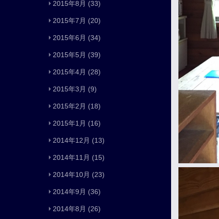
2015年8月
(33)
2015年7月
(20)
2015年6月
(34)
2015年5月
(39)
2015年4月
(28)
2015年3月
(9)
2015年2月
(18)
2015年1月
(16)
2014年12月
(13)
2014年11月
(15)
2014年10月
(23)
2014年9月
(36)
2014年8月
(26)