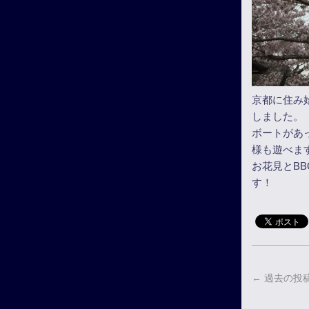
京都に住み
しました。
ボートがあ
様も遊べま
お花見とB
す！
←
過去の投