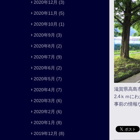
2020年12月
(3)
2020年11月
(5)
2020年10月
(1)
2020年9月
(3)
2020年8月
(2)
2020年7月
(9)
2020年6月
(2)
2020年5月
(7)
滋賀県高島
2020年4月
(7)
2.4ｋｍに
2020年3月
(6)
事前の情報
2020年2月
(6)
2020年1月
(8)
2019年12月
(8)