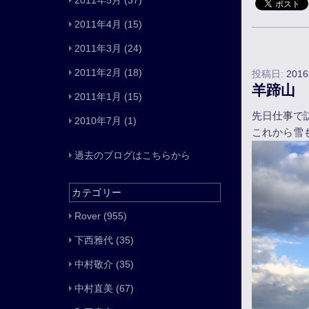
2011年5月
(37)
2011年4月
(15)
2011年3月
(24)
2011年2月
(18)
投稿日:
201
羊蹄山
2011年1月
(15)
先日仕事で
2010年7月
(1)
これから雪
過去のブログはこちらから
カテゴリー
Rover
(955)
下西雅代
(35)
中村敬介
(35)
中村直美
(67)