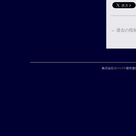
←
過去の投
株式会社ローバー都市建