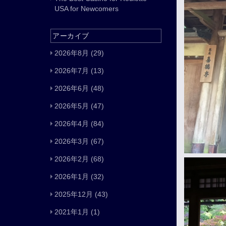
USA for Newcomers
アーカイブ
2026年8月
(29)
2026年7月
(13)
2026年6月
(48)
2026年5月
(47)
2026年4月
(84)
2026年3月
(67)
2026年2月
(68)
2026年1月
(32)
2025年12月
(43)
2021年1月
(1)