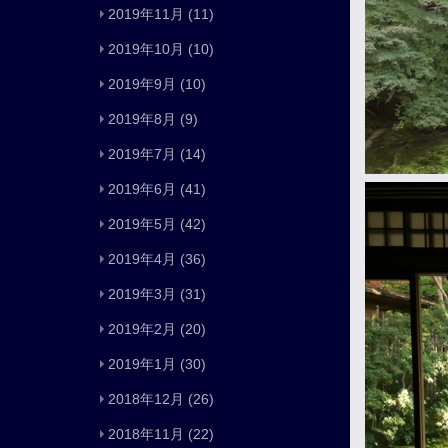
2019年11月
(11)
2019年10月
(10)
2019年9月
(10)
2019年8月
(9)
2019年7月
(14)
2019年6月
(41)
2019年5月
(42)
2019年4月
(36)
2019年3月
(31)
2019年2月
(20)
2019年1月
(30)
2018年12月
(26)
2018年11月
(22)