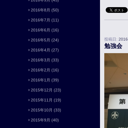
2016年9月
(45)
2016年8月
(50)
2016年7月
(11)
2016年6月
(16)
投稿日:
201
2016年5月
(24)
勉強会
2016年4月
(27)
2016年3月
(33)
2016年2月
(16)
2016年1月
(39)
2015年12月
(23)
2015年11月
(19)
2015年10月
(33)
2015年9月
(40)