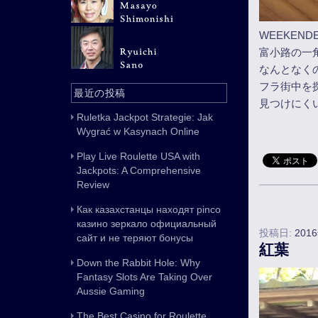
WEEKENDE
富小路の一
なんとなく
フラ街中を
最近の投稿
見つけにく
Ruletka Jackpot Strategie: Jak
Wygrać w Kasynach Online
Play Live Roulette USA with
Jackpots: A Comprehensive
Review
Как казахстанцы находят pinco
казино зеркало официальный
投稿日:
201
сайт и не теряют бонусы
紅葉
Down the Rabbit Hole: Why
Fantasy Slots Are Taking Over
Aussie Gaming
The Best Casino for Roulette