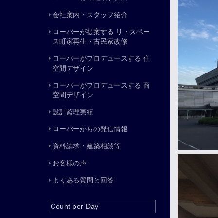
会社案内・スタッフ紹介
ローバーが提案する リ・スペー
ス町家再生・古民家改修
ローバーがプロデュースする 住
空間デザイン
ローバーがプロデュースする 商
空間デザイン
設計監理実績
ローバーからの発信情報
資料請求・建築相談等
お客様の声
よくある質問と回答
Count per Day