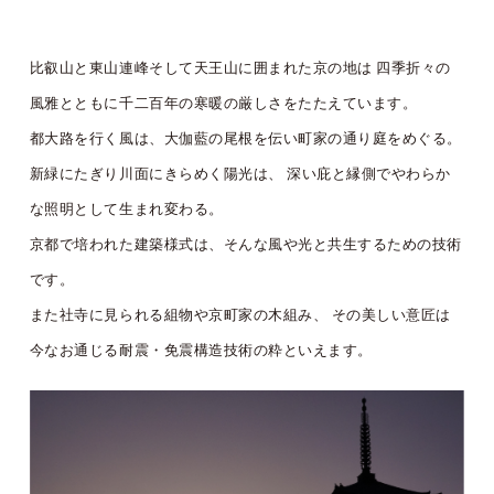
比叡山と東山連峰そして天王山に囲まれた京の地は
四季折々の
風雅とともに千二百年の寒暖の厳しさをたたえています。
都大路を行く風は、大伽藍の尾根を伝い町家の通り庭をめぐる。
新緑にたぎり川面にきらめく陽光は、
深い庇と縁側でやわらか
な照明として生まれ変わる。
京都で培われた建築様式は、そんな風や光と共生するための技術
です。
また社寺に見られる組物や京町家の木組み、
その美しい意匠は
今なお通じる耐震・免震構造技術の粋といえます。