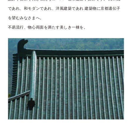
であれ、和モダンであれ、洋風建築であれ
建築物に京都遺伝子
を望むみなさまへ。
不易流行、物心両面を満たす美しき一棟を。