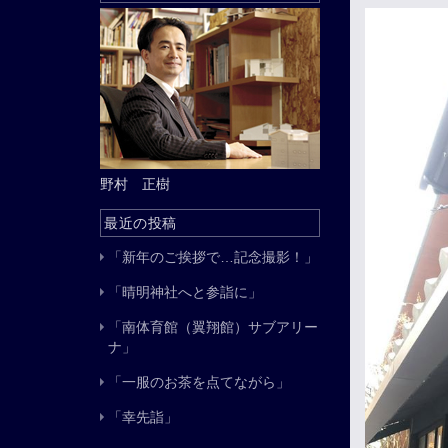
野村 正樹
最近の投稿
「新年のご挨拶で…記念撮影！」
「晴明神社へと参詣に」
「南体育館（翼翔館）サブアリー
ナ」
「一服のお茶を点てながら」
「幸先詣」