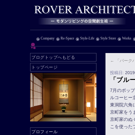
Company
Re-Space
Style-Life
Style Store
Works
ブログトップへもどる
←
「パーク
トップページ
投稿日:
201
「ブルー
7月のポッ
ルコーヒー
東洞院六角
京町家をうま
京町家のぬ
こを使った
プロフィール