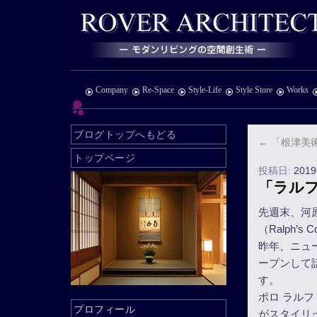
Company
Re-Space
Style-Life
Style Store
Works
ブログトップへもどる
←
「根津美
トップページ
投稿日:
201
「ラルフズ
先週末、河原
（Ralph’s 
昨年、ニュ
ープンして
す。
ポロ ラル
プロフィール
がスタイリ