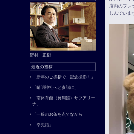
店内のフレ
しんでいま
野村 正樹
最近の投稿
「新年のご挨拶で…記念撮影！」
「晴明神社へと参詣に」
「南体育館（翼翔館）サブアリー
ナ」
「一服のお茶を点てながら」
「幸先詣」