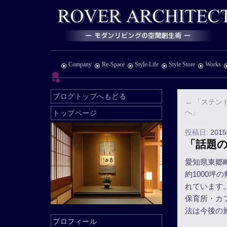
Company
Re-Space
Style-Life
Style Store
Works
ブログトップへもどる
←
「ステン
へ」
トップページ
投稿日:
201
「話題
愛知県東郷
約1000
れています
保育所・カ
法は今後の
プロフィール