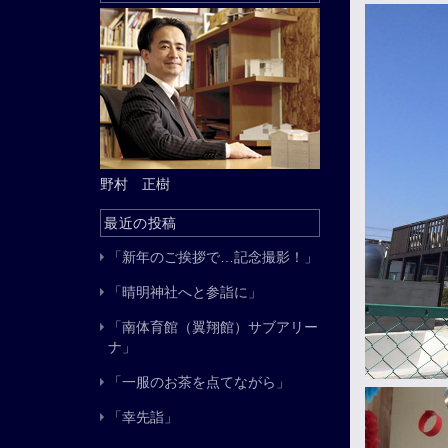
野村 正樹
最近の投稿
「新年のご挨拶で…記念撮影！」
「晴明神社へと参詣に」
「南体育館（翼翔館）サブアリー
ナ」
「一服のお茶を点てながら」
「幸先詣」