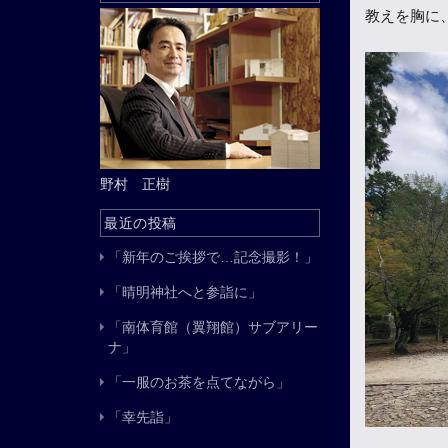
教えを胸に
野村 正樹
最近の投稿
「新年のご挨拶で…記念撮影！」
「晴明神社へと参詣に」
「南体育館（翼翔館）サブアリー
ナ」
「一服のお茶を点てながら」
「幸先詣」