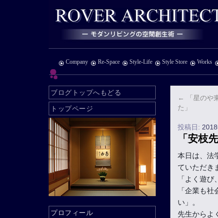
Company
Re-Space
Style-Life
Style Store
Works
ブログトップへもどる
←
「星のや
た」
トップページ
投稿日:
201
「安枝
本日は、法
ていただき
「よく遊び
「企業も社
い」。
プロフィール
先生からよ