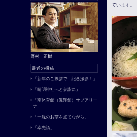
ています。
野村 正樹
最近の投稿
「新年のご挨拶で…記念撮影！」
「晴明神社へと参詣に」
「南体育館（翼翔館）サブアリー
ナ」
「一服のお茶を点てながら」
「幸先詣」