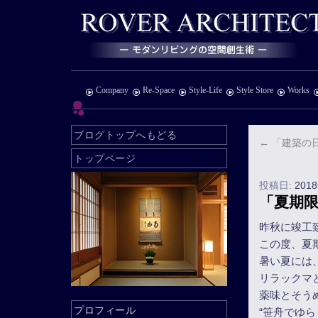
Company
Re-Space
Style-Life
Style Store
Works
ブログトップへもどる
←
「建築の
トップページ
投稿日:
201
「夏期
昨秋に竣工
この度、夏
暑い夏には
リラックマ
薬味とそう
プロフィール
“笹舟でゆ