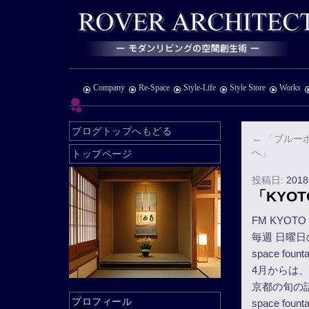
Company
Re-Space
Style-Life
Style Store
Works
ブログトップへもどる
←
「ブルーボ
へ」
トップページ
投稿日:
201
「KYOTO
FM KYO
毎週 日曜
space foun
4月からは
京都の旬の
プロフィール
space foun