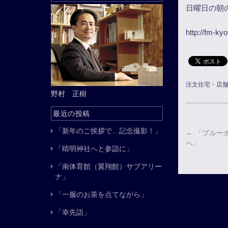
日曜日の朝
http://fm-kyo
注文住宅・店
野村 正樹
最近の投稿
「新年のご挨拶で…記念撮影！」
←
「ブルーボ
へ」
「晴明神社へと参詣に」
「南体育館（翼翔館）サブアリー
ナ」
「一服のお茶を点てながら」
「幸先詣」