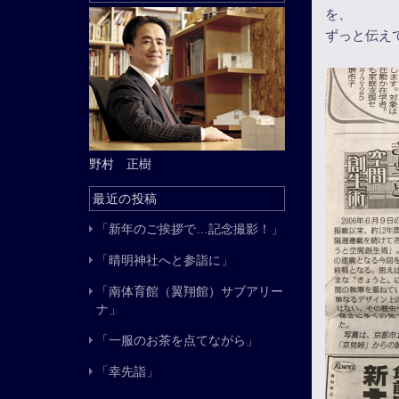
を、
ずっと伝え
野村 正樹
最近の投稿
「新年のご挨拶で…記念撮影！」
「晴明神社へと参詣に」
「南体育館（翼翔館）サブアリー
ナ」
「一服のお茶を点てながら」
「幸先詣」