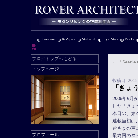
Company
Re-Space
Style-Life
Style Store
Works
ブログトップへもどる
←
「Seattle 
トップページ
投稿日:
201
「きょ
2006年6
した「きょ
本日の、第
連載当初は
皆さまの声
プロフィール
最終回のタ