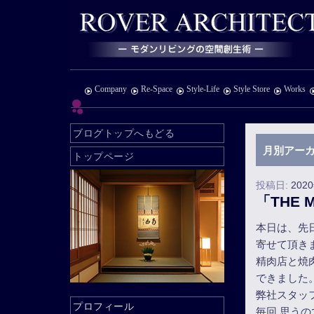
Company
Re-Space
Style-Life
Style Store
Works
ブログトップへもどる
月別アーカ
トップページ
投稿日:
202
「THE M
本日は、先日設
寄せて頂き
精肉店と焼肉
できました
弊社スタッ
プロフィール
毎回 思う