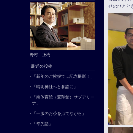
せのひとと
野村 正樹
最近の投稿
「新年のご挨拶で…記念撮影！」
「晴明神社へと参詣に」
「南体育館（翼翔館）サブアリー
ナ」
「一服のお茶を点てながら」
「幸先詣」