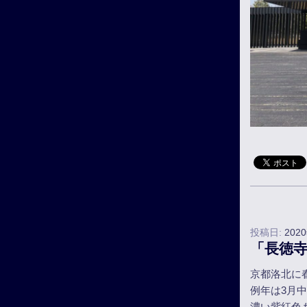
投稿日:
202
「長徳
京都洛北に
例年は3月
濃い紫紅色