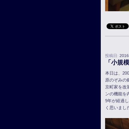
投稿日:
201
「小規模
本日は、20
原のぞみの
京町家を改
ンの機能を
9年が経過
く思いまし