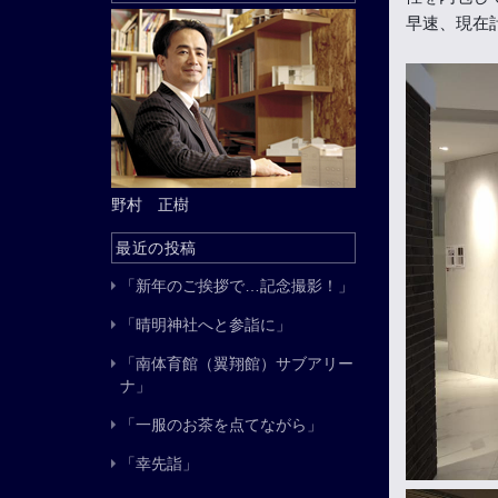
早速、現在
野村 正樹
最近の投稿
「新年のご挨拶で…記念撮影！」
「晴明神社へと参詣に」
「南体育館（翼翔館）サブアリー
ナ」
「一服のお茶を点てながら」
「幸先詣」