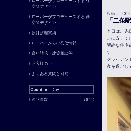
ローバーがプロデュースする 住
空間デザイン
投稿日:
201
ローバーがプロデュースする 商
「二条
空間デザイン
本日は、先
設計監理実績
ンに寄せて
ローバーからの発信情報
閑静な住宅
す。
資料請求・建築相談等
クライアン
お客様の声
夜を過ごし
よくある質問と回答
Count per Day
総閲覧数:
76732