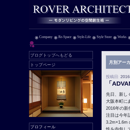
Company
Re-Space
Style-Life
Style Store
Works
ブログトップへもどる
月別アーカ
トップページ
投稿日:
201
「ADV
先日、新し
大阪本町に
2016年
注目は今年
3.2m×1
プロフィール
性を内包し