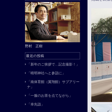
野村 正樹
最近の投稿
「新年のご挨拶で…記念撮影！」
「晴明神社へと参詣に」
「南体育館（翼翔館）サブアリー
ナ」
「一服のお茶を点てながら」
「幸先詣」