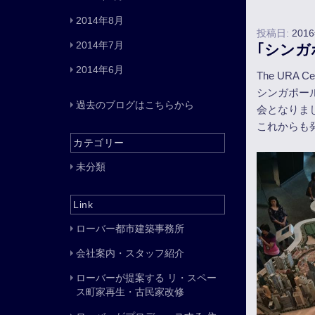
2014年8月
投稿日:
201
2014年7月
｢シンガ
2014年6月
The URA 
シンガポー
過去のブログはこちらから
会となりま
これからも
カテゴリー
未分類
Link
ローバー都市建築事務所
会社案内・スタッフ紹介
ローバーが提案する リ・スペー
ス町家再生・古民家改修