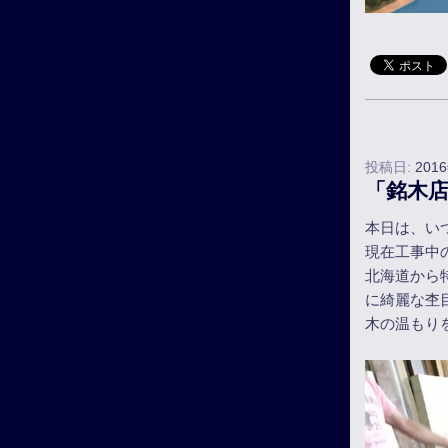
投稿日:
201
「銘木
本日は、い
現在工事中
北海道から
に綺麗な杢
木の温もり