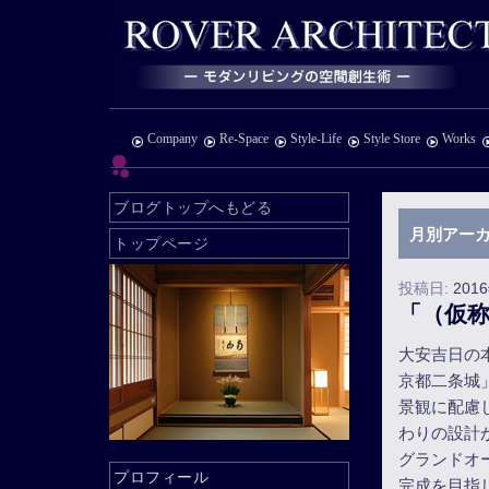
Company
Re-Space
Style-Life
Style Store
Works
ブログトップへもどる
月別アーカ
トップページ
投稿日:
201
「（仮称
大安吉日の本
京都二条城
景観に配慮
わりの設計
グランドオ
プロフィール
完成を目指