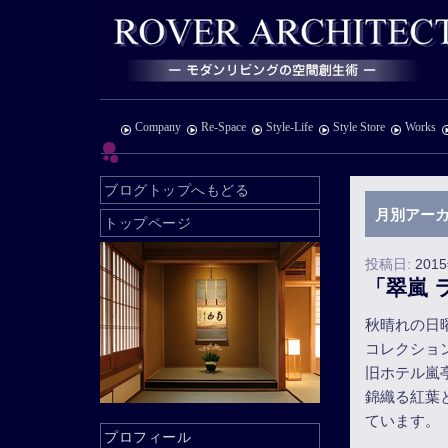
Company
Re-Space
Style-Life
Style Store
Works
ブログトップへもどる
月別アーカ
トップページ
投稿日:
201
「翠嵐
秋晴れの日
コレクショ
旧ホテル嵐
錦織る紅葉
ています。
プロフィール