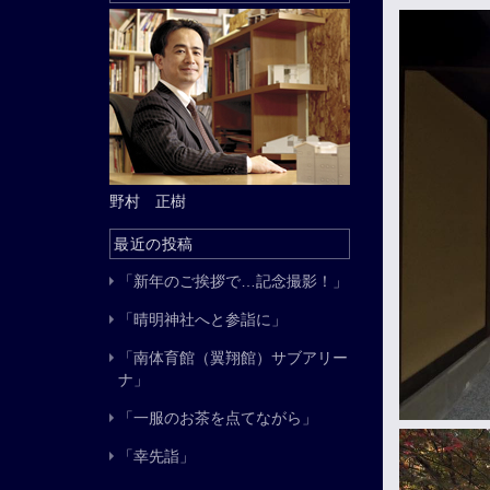
野村 正樹
最近の投稿
「新年のご挨拶で…記念撮影！」
「晴明神社へと参詣に」
「南体育館（翼翔館）サブアリー
ナ」
「一服のお茶を点てながら」
「幸先詣」