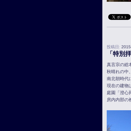
投稿日:
201
「特別
真言宗の総
秋晴れの中
南北朝時代
現在の建物
庭園「澄心
房内内部の