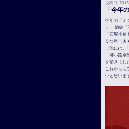
投稿日:
201
「今年の
今年の「ミシ
ト、 旅館
「石塀小路
５つ星（★
（他には、
「姉小路別
を頂きまし
これからも
いと思いま