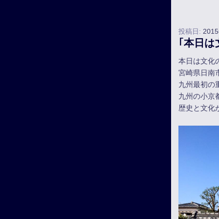
投稿日:
201
｢本日は
本日は文化
宮崎県日南
九州最初の
九州の小京
歴史と文化