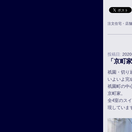
注文住宅・店
投稿日:
202
「京町
祇園・切り
いよいよ完
祇園町の中
京町家。
全4室のス
現していま