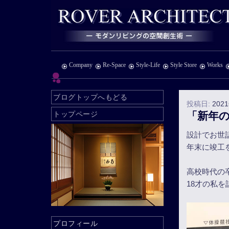
Company
Re-Space
Style-Life
Style Store
Works
ブログトップへもどる
投稿日:
202
トップページ
「新年
設計でお世
年末に竣工
高校時代の
18才の私
プロフィール