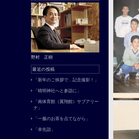
野村 正樹
最近の投稿
「新年のご挨拶で…記念撮影！」
「晴明神社へと参詣に」
「南体育館（翼翔館）サブアリー
ナ」
「一服のお茶を点てながら」
「幸先詣」