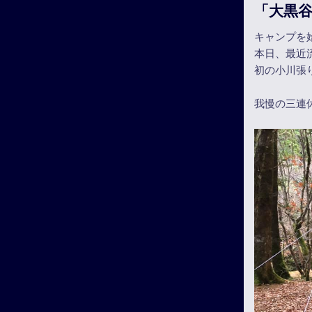
「大黒
キャンプを
本日、最近
初の小川張
我慢の三連