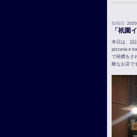
投稿日:
202
「祇園イタリ
本日は、設
pizzeri
で研鑽をさ
敵なお店で