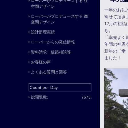
ローバーがプロデュースする 住
空間デザイン
一年のお礼
ローバーがプロデュースする 商
寄せて頂き
空間デザイン
12月の初
ち。
設計監理実績
「幸先よく
ローバーからの発信情報
年間の神恩
新年の『幸
資料請求・建築相談等
ました！
お客様の声
よくある質問と回答
Count per Day
総閲覧数:
76732